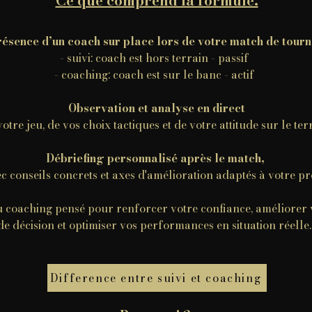
Ce que comprend la formule:
ésence d’un coach sur place lors de votre match de tourn
- suivi: coach est hors terrain - passif
- coaching: coach est sur le banc - actif
Observation et analyse en direct
votre jeu, de vos choix tactiques et de votre attitude sur le ter
Débriefing personnalisé après le match,
c conseils concrets et axes d'amélioration adaptés à votre pr
u coaching pensé pour renforcer votre confiance, améliorer 
de décision et optimiser vos performances en situation réelle
Difference entre suivi et coaching