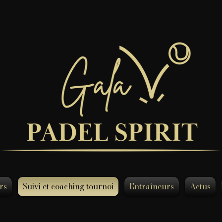
rs
Suivi et coaching tournoi
Entraîneurs
Actus