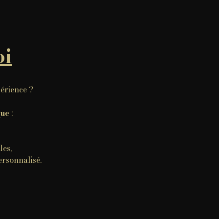
oi
périence ?
que
:
les,
ersonnalisé.