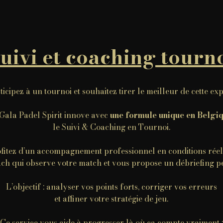
uivi et coaching tourn
icipez à un tournoi et souhaitez tirer le meilleur de cette ex
Gala Padel Spirit innove avec
une formule unique en Belgi
le Suivi & Coaching en Tournoi.
fitez d’un accompagnement professionnel en conditions réel
ch qui observe votre match et vous propose un débriefing p
L’objectif : analyser vos points forts, corriger vos erreurs
et affiner votre stratégie de jeu.
Ce service vous aide à progresser là où ça compte vraiment :