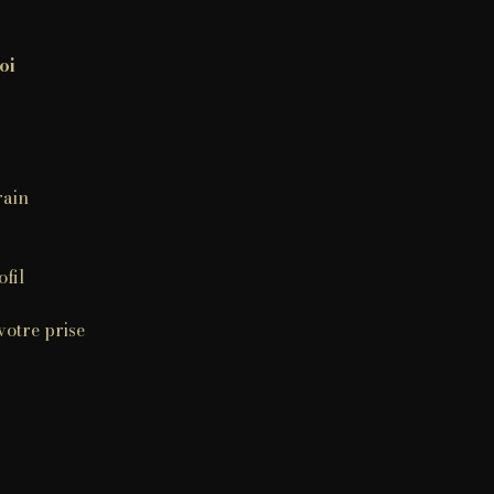
oi
rain
ofil
votre prise
.