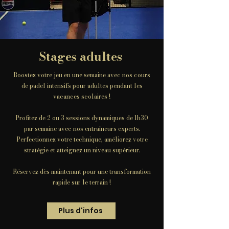
Stages adultes
Boostez votre jeu en une semaine avec nos cours
de padel intensifs pour adultes pendant les
vacances scolaires !
Profitez de 2 ou 3 sessions dynamiques de 1h30
par semaine avec nos entraîneurs experts.
Perfectionnez votre technique, améliorez votre
stratégie et atteignez un niveau supérieur.
Réservez dès maintenant pour une transformation
rapide sur le terrain !
Plus d'infos