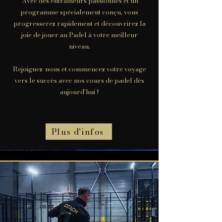
Avec des entraîneurs passionnés et un
programme spécialement conçu, vous
progresserez rapidement et découvrirez la
joie de jouer au Padel à votre meilleur
niveau.
Rejoignez-nous et commencez votre voyage
vers le succès avec nos cours de padel dès
aujourd'hui !
Plus d'infos