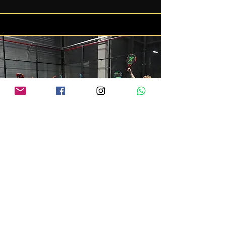
Stages enfants
Offrez une semaine inoubliable de Padel et
de plaisir à vos enfants !