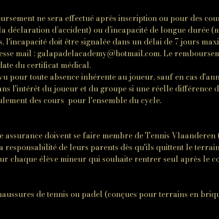
oursement ne sera effectué après inscription ou pour des co
la déclaration d’accident) ou d’incapacité de longue durée (m
as, l'incapacité doit être signalée dans un délai de 7 jours ma
resse mail : galapadelacademy@hotmail.com. Le rembourseme
ate du certificat médical.
u pour toute absence inhérente au joueur, sauf en cas d'ann
s l'intérêt du joueur et du groupe si une réelle différence d
lement des cours pour l'ensemble du cycle.
ne assurance doivent se faire membre de Tennis Vlaanderen (
 responsabilité de leurs parents dès qu'ils quittent le terrai
our chaque élève mineur qui souhaite rentrer seul après le c
aussures de tennis ou padel (conçues pour terrains en briqu