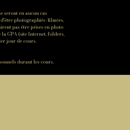
ne seront en aucun cas
s d'être photographiés/filmées,
irent pas être prises en photo
 la GPA (site Internet, folders,
ier jour de cours.
rsonnels durant les cours.
n exclusivité
S'abonner