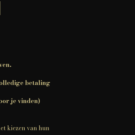
ven.
olledige betaling
oor je vinden)
 het kiezen van hun