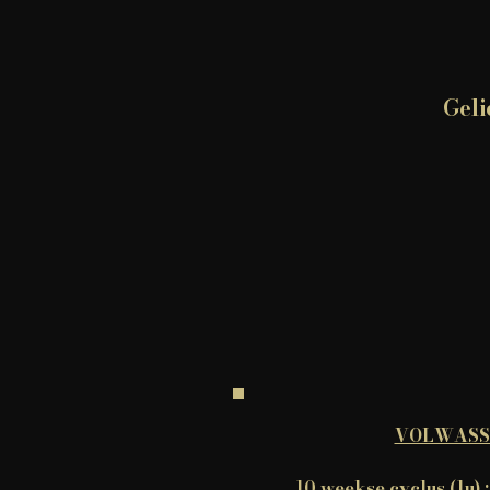
Geli
VOLWASS
10 weekse cyclus (1u) :