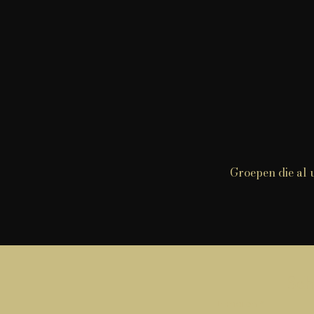
Groepen die al u
Sch
E-mailen