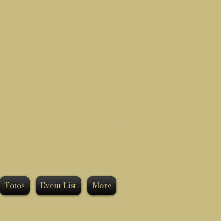
Fotos
Event List
More