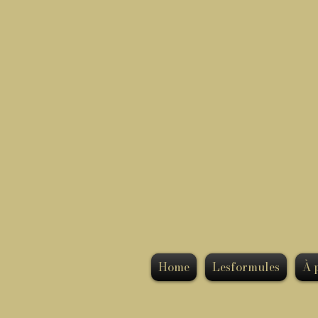
Home
Lesformules
À 