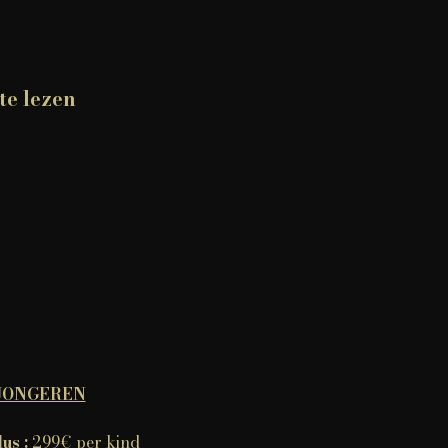
te lezen
 JONGEREN
us :
299€ per kind