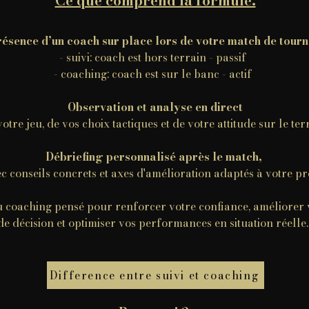
Ce que comprend la formule:
ésence d’un coach sur place lors de votre match de tourn
- suivi: coach est hors terrain - passif
- coaching: coach est sur le banc - actif
Observation et analyse en direct
votre jeu, de vos choix tactiques et de votre attitude sur le ter
Débriefing personnalisé après le match,
c conseils concrets et axes d'amélioration adaptés à votre pr
u coaching pensé pour renforcer votre confiance, améliorer 
de décision et optimiser vos performances en situation réelle
Difference entre suivi et coaching