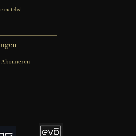
de matchs!
vangen
Abonneren