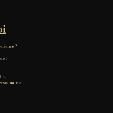
oi
périence ?
que
:
les,
ersonnalisé.