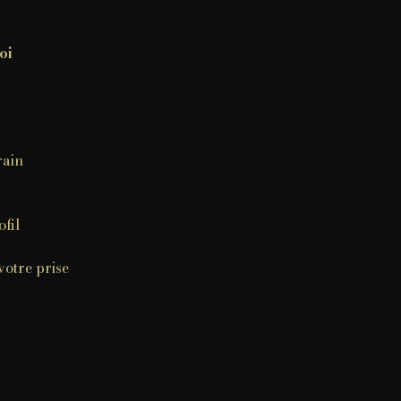
oi
rain
ofil
votre prise
.