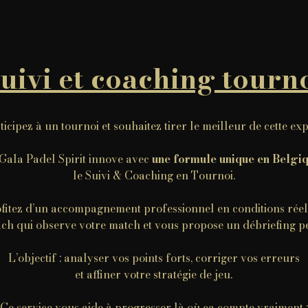
uivi et coaching tourn
icipez à un tournoi et souhaitez tirer le meilleur de cette ex
Gala Padel Spirit innove avec
une formule unique en Belgi
le Suivi & Coaching en Tournoi.
fitez d’un accompagnement professionnel en conditions réel
ch qui observe votre match et vous propose un débriefing p
L’objectif : analyser vos points forts, corriger vos erreurs
et affiner votre stratégie de jeu.
Ce service vous aide à progresser là où ça compte vraiment :