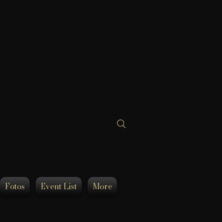
Fotos
Event List
More