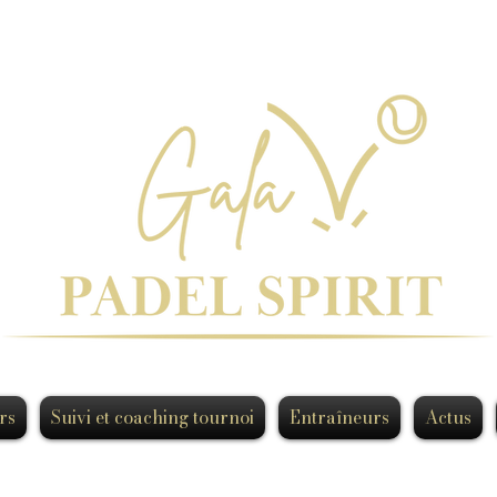
rs
Suivi et coaching tournoi
Entraîneurs
Actus